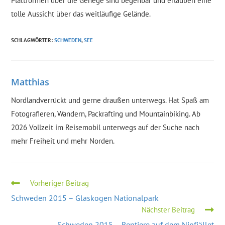
Plattformen über die Gehege sind begehbar und erlauben eine
tolle Aussicht über das weitläufige Gelände.
SCHLAGWÖRTER
:
SCHWEDEN
,
SEE
Matthias
Nordlandverrückt und gerne draußen unterwegs. Hat Spaß am
Fotografieren, Wandern, Packrafting und Mountainbiking. Ab
2026 Vollzeit im Reisemobil unterwegs auf der Suche nach
mehr Freiheit und mehr Norden.
Weitere
Vorheriger Beitrag
Artikel
Schweden 2015 – Glaskogen Nationalpark
ansehen
Nächster Beitrag
Schweden 2015 – Rentiere auf dem Nipfjället