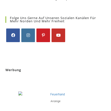
Folge Uns Gerne Auf Unseren Sozialen Kanälen Für
Mehr Norden Und Mehr Freiheit
Opens
Opens
Opens
Opens
in
in
in
in
a
a
a
a
new
new
new
new
tab
tab
tab
tab
Werbung
Anzeige