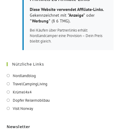
Diese Website verwendet Affiliate-Links.
Gekennzeichnet mit
"Anzeige"
oder
"Werbung"
(§ 6 TMG).
Bei Käufen über Partnerlinks erhält
Nordlandcamper eine Provision – Dein Preis
bleibt gleich.
Nützliche Links
Opens
Nordlandblog
in
Opens
TravelCampingLiving
a
in
Opens
Krümel4x4
new
a
in
Opens
Dopfer Reisemobilbau
tab
new
a
in
Opens
Visit Norway
tab
new
a
in
tab
new
a
Newsletter
tab
new