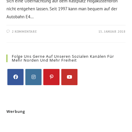
sich eine Übernachtung auf dem Rastplatz Högakustenbron
nicht entgehen lassen. Seit 1997 kann man bequem auf der
Autobahn E4…
2 KOMMENTARE
15. JANUAR 2018
Folge Uns Gerne Auf Unseren Sozialen Kanälen Für
Mehr Norden Und Mehr Freiheit
Opens
Opens
Opens
Opens
in
in
in
in
a
a
a
a
new
new
new
new
Werbung
tab
tab
tab
tab