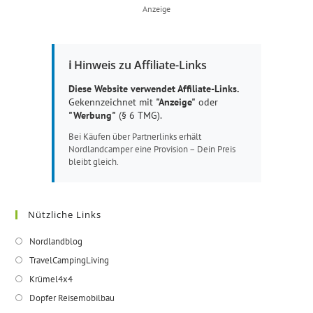
Anzeige
ℹ️ Hinweis zu Affiliate-Links
Diese Website verwendet Affiliate-Links.
Gekennzeichnet mit
"Anzeige"
oder
"Werbung"
(§ 6 TMG).
Bei Käufen über Partnerlinks erhält
Nordlandcamper eine Provision – Dein Preis
bleibt gleich.
Nützliche Links
Opens
Nordlandblog
in
Opens
TravelCampingLiving
a
in
Opens
Krümel4x4
new
a
in
Opens
Dopfer Reisemobilbau
tab
new