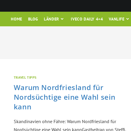
HOME
BLOG
LÄNDER
IVECO DAILY 4×4
VANLIFE
TRAVEL TIPPS
Warum Nordfriesland für
Nordsüchtige eine Wahl sein
kann
Skandinavien ohne Fähre: Warum Nordfriesland für
Nordsüchtige eine Wahl sein kannGastbeitrag von Steffi,