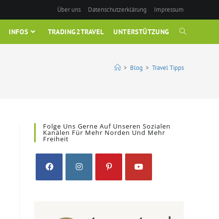
Über uns
Datenschutzerklärung
Impressum
INFOS
TRADING2TRAVEL
UNTERSTÜTZUNG
WEBSITE-
SUCHE
>
Blog
>
Travel Tipps
UMSCHALTE
Folge Uns Gerne Auf Unseren Sozialen
Kanälen Für Mehr Norden Und Mehr
Freiheit
Opens
Opens
Opens
Opens
in
in
in
in
a
a
a
a