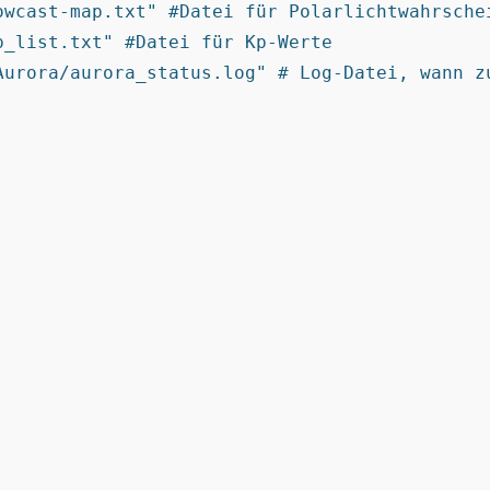
owcast-map.txt" #Datei für Polarlichtwahrschei
_list.txt" #Datei für Kp-Werte

Aurora/aurora_status.log" # Log-Datei, wann zu