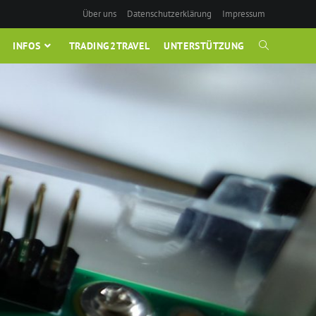
Über uns
Datenschutzerklärung
Impressum
INFOS
TRADING2TRAVEL
UNTERSTÜTZUNG
WEBSITE-
SUCHE
UMSCHALTE