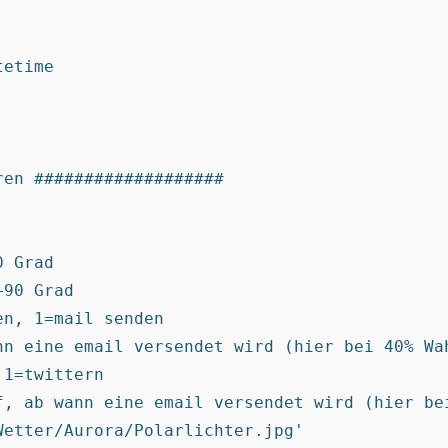
etime

en ###################

 Grad

90 Grad

n, 1=mail senden

nn eine email versendet wird (hier bei 40% Wah
1=twittern

f, ab wann eine email versendet wird (hier bei
etter/Aurora/Polarlichter.jpg'
