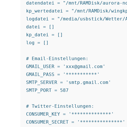
datendatei = "/mnt/RAMDisk/aurora-n
kp_wertedatei = "/mnt/RAMDisk/wingkp
logdatei = "/media/usbstick/Wetter/
datei = []

kp_datei = []

log = []

# Email-Einstellungen:

GMAIL_USER = 'xxx@gmail.com'

GMAIL_PASS = '***********'

SMTP_SERVER = 'smtp.gmail.com'

SMTP_PORT = 587

# Twitter-Einstellungen:

CONSUMER_KEY = '**************'

CONSUMER_SECRET = '***************'
