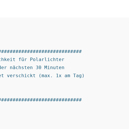
############################

hkeit für Polarlichter

er nächsten 30 Minuten

t verschickt (max. 1x am Tag)

############################
