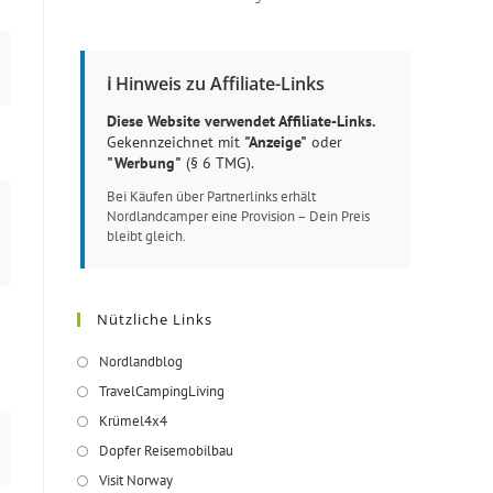
ℹ️ Hinweis zu Affiliate-Links
Diese Website verwendet Affiliate-Links.
Gekennzeichnet mit
"Anzeige"
oder
"Werbung"
(§ 6 TMG).
Bei Käufen über Partnerlinks erhält
Nordlandcamper eine Provision – Dein Preis
bleibt gleich.
Nützliche Links
Opens
Nordlandblog
in
Opens
TravelCampingLiving
a
in
Opens
Krümel4x4
new
a
in
Opens
Dopfer Reisemobilbau
tab
new
a
in
Opens
Visit Norway