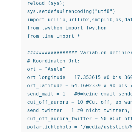
reload (sys);

sys.setdefaultencoding("utf8")

import urllib,urllib2,smtplib,os,dat
from twython import Twython

from time import *

################# Variablen definier
# Koordinaten Ort:

ort = "Asele"

ort_longitude = 17.353615 #0 bis 360
ort_latitude = 64.1602339 #-90 bis +
send_mail = 1   #0=keine email sende
cut_off_aurora = 10 #Cut off, ab wa
send_twitter = 1 #0=nicht twittern, 
cut_off_aurora_twitter = 50 #Cut of
polarlichtphoto = '/media/usbstick/W