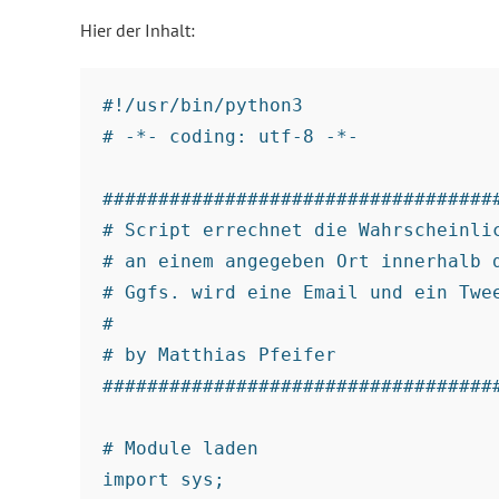
Hier der Inhalt:
#!/usr/bin/python3 

# -*- coding: utf-8 -*-

####################################
# Script errechnet die Wahrscheinlic
# an einem angegeben Ort innerhalb d
# Ggfs. wird eine Email und ein Twee
#

# by Matthias Pfeifer

####################################
# Module laden

import sys;
