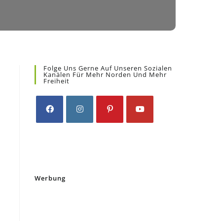
Folge Uns Gerne Auf Unseren Sozialen
Kanälen Für Mehr Norden Und Mehr
Freiheit
Opens
Opens
Opens
Opens
in
in
in
in
a
a
a
a
new
new
new
new
tab
tab
tab
tab
Werbung