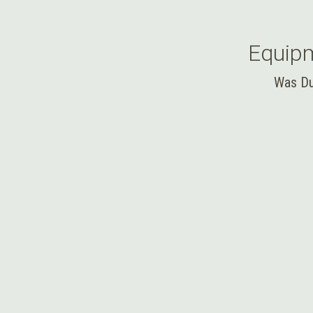
Equip
Was Du
PRODUKTTEST
TRAVEL MED
Trinkwasser beim Hiking – W
Norden keine gute Idee ist
26. März 2026
Trinkwasser beim Hiking – Warum ungefiltertes Wasser auch im
Fjällseen, eiskalte Bergbäche und endlose Schären mit türkisf
Trinkwasserfilter zu benutzen – ein Fehler, der Deine Tour sch