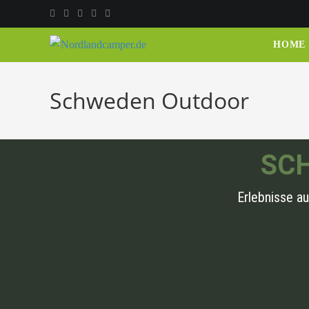
HOME
Schweden Outdoor
SC
Erlebnisse a
Kanutour auf dem Tyckeln-Seengebiet – P
Schweden - Outdoor