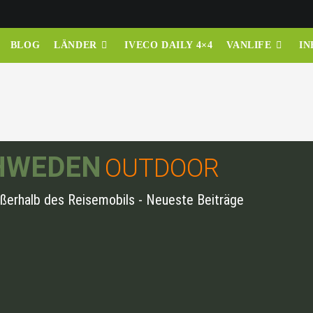
BLOG
LÄNDER
IVECO DAILY 4×4
VANLIFE
IN
HWEDEN
OUTDOOR
ußerhalb des Reisemobils - Neueste Beiträge
addelabenteuer in Mittelschweden