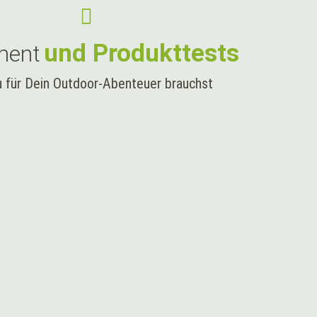
und Produkttests
ment
 für Dein Outdoor-Abenteuer brauchst
arum ungefiltertes Wasser au
 hohen Norden keine gute Idee ist Skandinaviens Gewässer wirken
arbenem Wasser. Viele Wanderer greifen deshalb beim Hiking sponta
nell zur Qual machen kann. Mit den richtigen Methoden und Tools ho