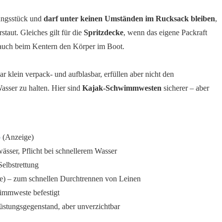
tungsstück und
darf unter keinen Umständen im Rucksack bleiben
,
taut. Gleiches gilt für die
Spritzdecke
, wenn das eigene Packraft
lt auch beim Kentern den Körper im Boot.
r klein verpack- und aufblasbar, erfüllen aber nicht den
asser zu halten. Hier sind
Kajak-Schwimmwesten
sicherer – aber
o
(Anzeige)
sser, Pflicht bei schnellerem Wasser
Selbstrettung
) – zum schnellen Durchtrennen von Leinen
immweste befestigt
rüstungsgegenstand, aber unverzichtbar