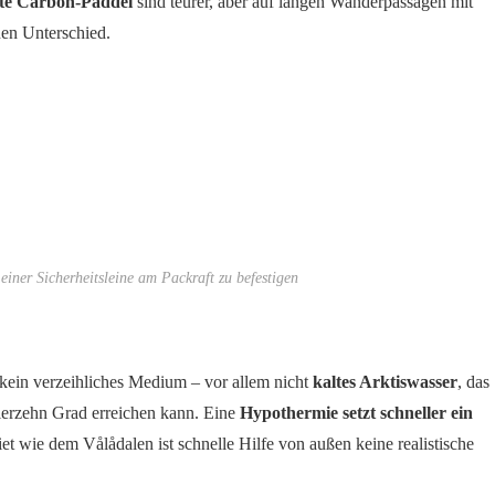
te Carbon-Paddel
sind teurer, aber auf langen Wanderpassagen mit
en Unterschied.
einer Sicherheitsleine am Packraft zu befestigen
 kein verzeihliches Medium – vor allem nicht
kaltes Arktiswasser
, das
erzehn Grad erreichen kann. Eine
Hypothermie setzt schneller ein
et wie dem Vålådalen ist schnelle Hilfe von außen keine realistische