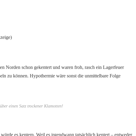
zeige)
en Norden schon gekentert und waren froh, rasch ein Lagerfeuer
ln zu können. Hypothermie wäre sonst die unmittelbare Folge
h über einen Satz trockener Klamotten!
s würde es kentern. Weil es irgendwann tatsächlich kentert – entweder