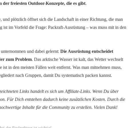
der freiesten Outdoor-Konzepte, die es gibt
.
 und plötzlich öffnet sich die Landschaft in einer Richtung, die man
ist im Vorfeld die Frage: Packraft-Ausrüstung – was muss mit in den
n unternommen und dabei gelernt:
Die Ausrüstung entscheidet
oder zum Problem
. Das arktische Wasser ist kalt, das Wetter wechselt
e ist in den meisten Fällen weit entfernt. Was man mitnehmen muss,
gegliedert nach Gruppen, damit Du systematisch packen kannst.
eichneten Links handelt es sich um Affiliate-Links. Wenn Du über
sion. Für Dich entstehen dadurch keine zusätzlichen Kosten. Durch die
 hochwertige Inhalte für die Community zu erstellen. Vielen Dank!
ei der Packrafttour ist wichtig!