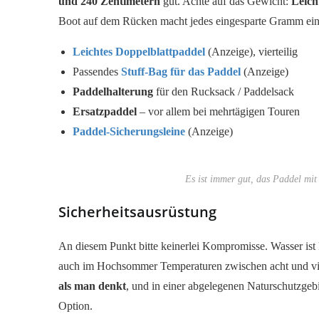
und 240 Zentimetern
gut. Achte auf das Gewicht:
Leich
Boot auf dem Rücken macht jedes eingesparte Gramm ein
Leichtes Doppelblattpaddel
(Anzeige), vierteilig
Passendes
Stuff-Bag für das Paddel
(Anzeige)
Paddelhalterung
für den Rucksack / Paddelsack
Ersatzpaddel
– vor allem bei mehrtägigen Touren
Paddel-Sicherungsleine
(Anzeige)
Es ist immer gut, das Paddel mit 
Sicherheitsausrüstung
An diesem Punkt bitte keinerlei Kompromisse. Wasser ist
auch im Hochsommer Temperaturen zwischen acht und vi
als man denkt
, und in einer abgelegenen Naturschutzgebi
Option.