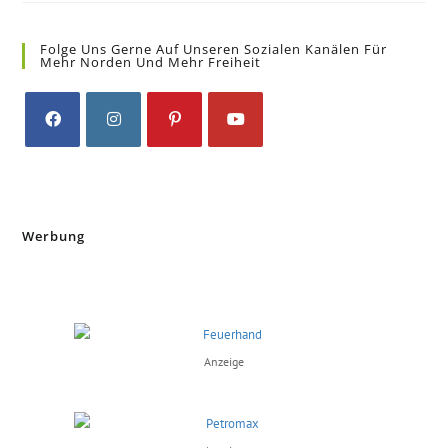
Folge Uns Gerne Auf Unseren Sozialen Kanälen Für
Mehr Norden Und Mehr Freiheit
Opens
Opens
Opens
Opens
in
in
in
in
a
a
a
a
new
new
new
new
Werbung
tab
tab
tab
tab
Anzeige