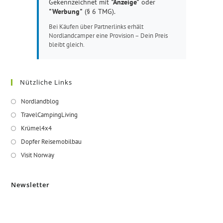
Gekennzeichnet mit
"Anzeige"
oder
"Werbung"
(§ 6 TMG).
Bei Käufen über Partnerlinks erhält
Nordlandcamper eine Provision – Dein Preis
bleibt gleich.
Nützliche Links
Opens
Nordlandblog
in
Opens
TravelCampingLiving
a
in
Opens
Krümel4x4
new
a
in
Opens
Dopfer Reisemobilbau
tab
new
a
in
Opens
Visit Norway
tab
new
a
in
tab
new
a
Newsletter
tab
new
tab