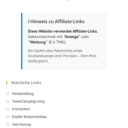
ℹ️ Hinweis zu Affiliate-Links
Diese Website verwendet Affiliate-Links.
Gekennzeichnet mit
"Anzeige"
oder
"Werbung"
(§ 6 TMG).
Bei Käufen über Partnerlinks erhält
Nordlandcamper eine Provision – Dein Preis
bleibt gleich.
Nützliche Links
Opens
Nordlandblog
in
Opens
TravelCampingLiving
a
in
Opens
Krümel4x4
new
a
in
Opens
Dopfer Reisemobilbau
tab
new
a
in
Opens
Visit Norway