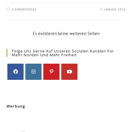
0 KOMMENTARE
5. JANUAR 2026
Es existieren keine weiteren Seiten
Folge Uns Gerne Auf Unseren Sozialen Kanälen Für
Mehr Norden Und Mehr Freiheit
Opens
Opens
Opens
Opens
in
in
in
in
a
a
a
a
new
new
new
new
Werbung
tab
tab
tab
tab