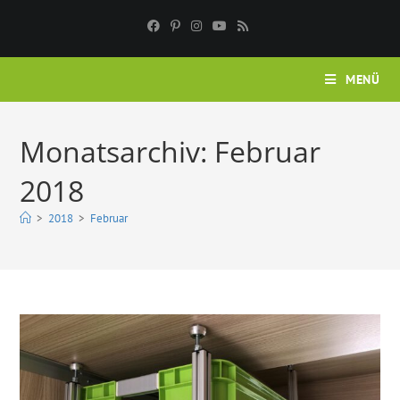
Zum
Inhalt
springen
MENÜ
Monatsarchiv: Februar
2018
>
2018
>
Februar