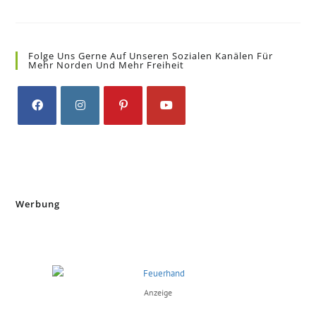
Folge Uns Gerne Auf Unseren Sozialen Kanälen Für
Mehr Norden Und Mehr Freiheit
Opens
Opens
Opens
Opens
in
in
in
in
a
a
a
a
new
new
new
new
tab
tab
tab
tab
Werbung
Anzeige