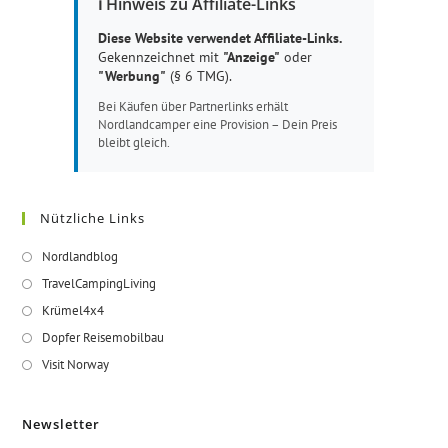
ℹ️ Hinweis zu Affiliate-Links
Diese Website verwendet Affiliate-Links.
Gekennzeichnet mit
"Anzeige"
oder
"Werbung"
(§ 6 TMG).
Bei Käufen über Partnerlinks erhält
Nordlandcamper eine Provision – Dein Preis
bleibt gleich.
Nützliche Links
Opens
Nordlandblog
in
Opens
TravelCampingLiving
a
in
Opens
Krümel4x4
new
a
in
Opens
Dopfer Reisemobilbau
tab
new
a
in
Opens
Visit Norway
tab
new
a
in
tab
new
a
Newsletter
tab
new