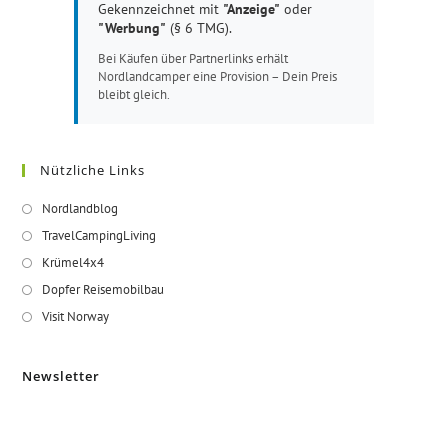
Gekennzeichnet mit
"Anzeige"
oder
"Werbung"
(§ 6 TMG).
Bei Käufen über Partnerlinks erhält
Nordlandcamper eine Provision – Dein Preis
bleibt gleich.
Nützliche Links
Opens
Nordlandblog
in
Opens
TravelCampingLiving
a
in
Opens
Krümel4x4
new
a
in
Opens
Dopfer Reisemobilbau
tab
new
a
in
Opens
Visit Norway
tab
new
a
in
tab
new
a
Newsletter
tab
new
tab