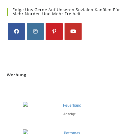
Folge Uns Gerne Auf Unseren Sozialen Kanälen Für
Mehr Norden Und Mehr Freiheit
Opens
Opens
Opens
Opens
in
in
in
in
a
a
a
a
new
new
new
new
tab
tab
tab
tab
Werbung
Anzeige