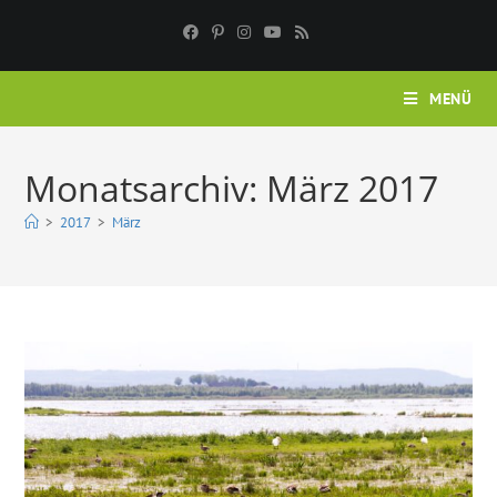
Zum
Inhalt
springen
MENÜ
Monatsarchiv: März 2017
>
2017
>
März