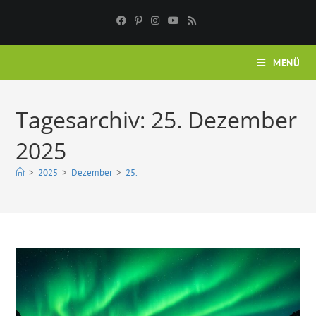
Zum
Inhalt
springen
MENÜ
Tagesarchiv: 25. Dezember
2025
>
2025
>
Dezember
>
25.