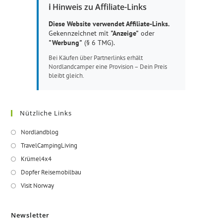
ℹ️ Hinweis zu Affiliate-Links
Diese Website verwendet Affiliate-Links.
Gekennzeichnet mit
"Anzeige"
oder
"Werbung"
(§ 6 TMG).
Bei Käufen über Partnerlinks erhält
Nordlandcamper eine Provision – Dein Preis
bleibt gleich.
Nützliche Links
Opens
Nordlandblog
in
Opens
TravelCampingLiving
a
in
Opens
Krümel4x4
new
a
in
Opens
Dopfer Reisemobilbau
tab
new
a
in
Opens
Visit Norway
tab
new
a
in
tab
new
a
Newsletter
tab