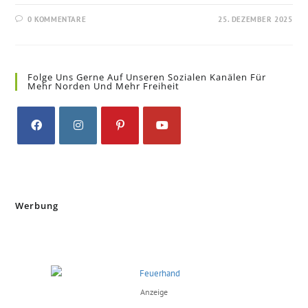
0 KOMMENTARE
25. DEZEMBER 2025
Folge Uns Gerne Auf Unseren Sozialen Kanälen Für
Mehr Norden Und Mehr Freiheit
Opens
Opens
Opens
Opens
in
in
in
in
a
a
a
a
new
new
new
new
Werbung
tab
tab
tab
tab
Anzeige