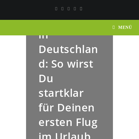
Drohnenfü
hrerschein
MENÜ
in
Deutschlan
d: So wirst
Du
startklar
für Deinen
ersten Flug
im Urlaub