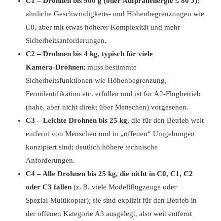
C1 – Drohnen bis 900 g (oder Aufprallenergie ≤ 80 J)
;
ähnliche Geschwindigkeits‑ und Höhenbegrenzungen wie
C0, aber mit etwas höherer Komplexität und mehr
Sicherheitsanforderungen.
C2 – Drohnen bis 4 kg, typisch für viele
Kamera‑Drohnen
; muss bestimmte
Sicherheitsfunktionen wie Höhenbegrenzung,
Fernidentifikation etc. erfüllen und ist für A2‑Flugbetrieb
(nahe, aber nicht direkt über Menschen) vorgesehen.
C3 – Leichte Drohnen bis 25 kg
, die für den Betrieb weit
entfernt von Menschen und in „offenen“ Umgebungen
konzipiert sind; deutlich höhere technische
Anforderungen.
C4 – Alle Drohnen bis 25 kg, die nicht in C0, C1, C2
oder C3 fallen
(z. B. viele Modellflugzeuge oder
Spezial‑Multikopter); sie sind explizit für den Betrieb in
der offenen Kategorie A3 ausgelegt, also weit entfernt