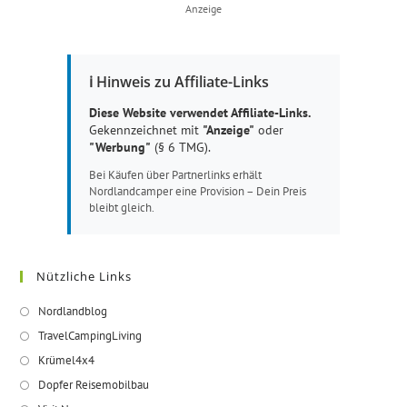
Anzeige
ℹ️ Hinweis zu Affiliate-Links
Diese Website verwendet Affiliate-Links.
Gekennzeichnet mit
"Anzeige"
oder
"Werbung"
(§ 6 TMG).
Bei Käufen über Partnerlinks erhält
Nordlandcamper eine Provision – Dein Preis
bleibt gleich.
Nützliche Links
Opens
Nordlandblog
in
Opens
TravelCampingLiving
a
in
Opens
Krümel4x4
new
a
in
Opens
Dopfer Reisemobilbau
tab
new
a
in