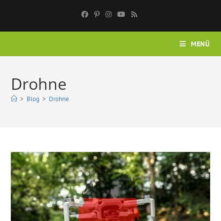
Zum
Inhalt
springen
MENÜ
Drohne
>
Blog
>
Drohne