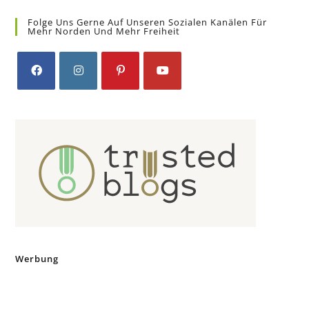
Folge Uns Gerne Auf Unseren Sozialen Kanälen Für
Mehr Norden Und Mehr Freiheit
Opens
Opens
Opens
Opens
in
in
in
in
a
a
a
a
new
new
new
new
tab
tab
tab
tab
Werbung