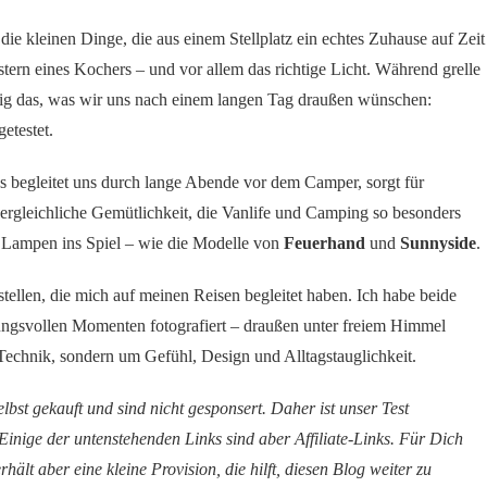
die kleinen Dinge, die aus einem Stellplatz ein echtes Zuhause auf Zeit
ern eines Kochers – und vor allem das richtige Licht. Während grelle
ig das, was wir uns nach einem langen Tag draußen wünschen:
etestet.
s begleitet uns durch lange Abende vor dem Camper, sorgt für
vergleichliche Gemütlichkeit, die Vanlife und Camping so besonders
e Lampen ins Spiel – wie die Modelle von
Feuerhand
und
Sunnyside
.
ellen, die mich auf meinen Reisen begleitet haben. Ich habe beide
ngsvollen Momenten fotografiert – draußen unter freiem Himmel
Technik, sondern um Gefühl, Design und Alltagstauglichkeit.
lbst gekauft und sind nicht gesponsert. Daher ist unser Test
inige der untenstehenden Links sind aber Affiliate-Links. Für Dich
ält aber eine kleine Provision, die hilft, diesen Blog weiter zu