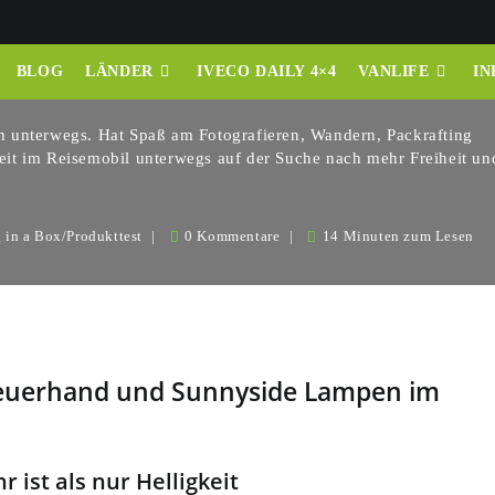
 im Camper-Alltag
BLOG
LÄNDER
IVECO DAILY 4×4
VANLIFE
IN
 unterwegs. Hat Spaß am Fotografieren, Wandern, Packrafting
it im Reisemobil unterwegs auf der Suche nach mehr Freiheit un
 in a Box
/
Produkttest
0 Kommentare
14 Minuten zum Lesen
Feuerhand und Sunnyside Lampen im
ist als nur Helligkeit