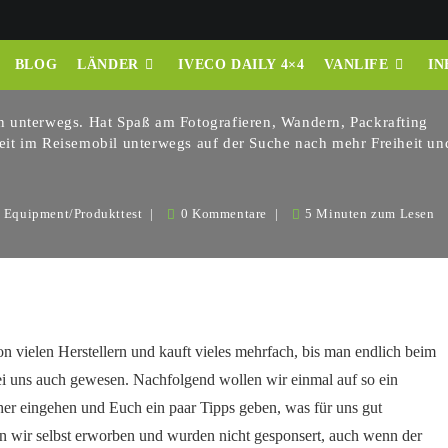
ungen fürs Camping
BLOG
LÄNDER
IVECO DAILY 4×4
VANLIFE
IN
 unterwegs. Hat Spaß am Fotografieren, Wandern, Packrafting
it im Reisemobil unterwegs auf der Suche nach mehr Freiheit un
Equipment
/
Produkttest
0 Kommentare
5 Minuten zum Lesen
vielen Herstellern und kauft vieles mehrfach, bis man endlich beim
 bei uns auch gewesen. Nachfolgend wollen wir einmal auf so ein
er eingehen und Euch ein paar Tipps geben, was für uns gut
en wir selbst erworben und wurden nicht gesponsert, auch wenn der