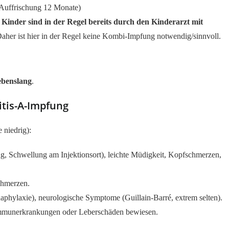
+ Auffrischung 12 Monate)
:
Kinder sind in der Regel bereits durch den Kinderarzt mit
aher ist hier in der Regel keine Kombi-Impfung notwendig/sinnvoll.
ebenslang
.
tis-A-Impfung
niedrig):
g, Schwellung am Injektionsort), leichte Müdigkeit, Kopfschmerzen,
chmerzen.
naphylaxie), neurologische Symptome (Guillain-Barré, extrem selten).
mmunerkrankungen oder Leberschäden bewiesen.