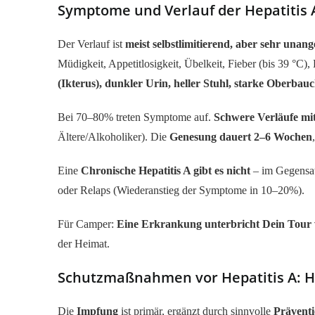
Symptome und Verlauf der Hepatitis 
Der Verlauf ist
meist selbstlimitierend, aber sehr una
Müdigkeit, Appetitlosigkeit, Übelkeit, Fieber (bis 39 °C
(Ikterus), dunkler Urin, heller Stuhl, starke Oberbau
Bei 70–80% treten Symptome auf.
Schwere Verläufe mit
Ältere/Alkoholiker). Die
Genesung dauert 2–6 Wochen
Eine
Chronische Hepatitis A gibt es nicht
– im Gegensat
oder Relaps (Wiederanstieg der Symptome in 10–20%).
Für Camper:
Eine Erkrankung unterbricht Dein Tour
der Heimat.
Schutzmaßnahmen vor Hepatitis A: H
Die
Impfung
ist primär, ergänzt durch sinnvolle
Prävent