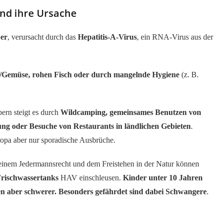
und ihre Ursache
ber
, verursacht durch das
Hepatitis-A-Virus
, ein RNA-Virus aus der
t/Gemüse, rohen Fisch oder durch mangelnde Hygiene
(z. B.
pern steigt es durch
Wildcamping, gemeinsames Benutzen von
ung oder Besuche von Restaurants in ländlichen Gebieten
.
ropa aber nur sporadische Ausbrüche.
seinem Jedermannsrecht und dem Freistehen in der Natur können
Frischwassertanks
HAV einschleusen.
Kinder unter 10 Jahren
 aber schwerer. Besonders gefährdet sind dabei Schwangere
.