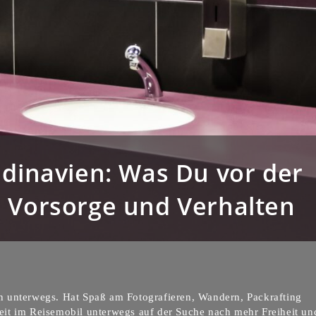
ndinavien: Was Du vor der
, Vorsorge und Verhalten
 unterwegs. Hat Spaß am Fotografieren, Wandern, Packrafting
it im Reisemobil unterwegs auf der Suche nach mehr Freiheit un