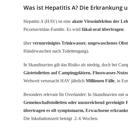
Was ist Hepatitis A? Die Erkrankung 
Hepatitis A (HAV) ist eine
akute Virusinfektion der Le
Picornaviridae-Familie. Es wird
fäkal-oral übertragen
:
über
verunreinigtes Trinkwasser, ungewaschenes Obs
Händewaschen nach Toilettengang).
In Skandinavien gilt das Risiko als niedrig, doch bei Cam
Gästetoiletten auf Campingplätzen, Flusswasser-Nutz
Weltweit verursacht HAV jährlich
Millionen Fälle
, in Eu
Besonders relevant für Overlander: In Skandinavien mit 
Gemeinschaftstoiletten oder unzureichend gereinigte 
übertragen es oft symptomarm, Erwachsene erkranken
Die Inkubationszeit beträgt 2–6 Wochen.