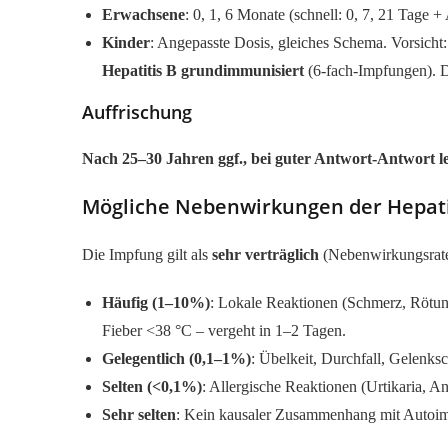
Erwachsene
: 0, 1, 6 Monate (schnell: 0, 7, 21 Tage 
Kinder
: Angepasste Dosis, gleiches Schema. Vorsicht
Hepatitis B grundimmunisiert
(6-fach-Impfungen). D
Auffrischung
Nach 25–30 Jahren ggf., bei guter Antwort-Antwort l
Mögliche Nebenwirkungen der Hepati
Die Impfung gilt als
sehr verträglich
(Nebenwirkungsrate 
Häufig (1–10%)
: Lokale Reaktionen (Schmerz, Rötun
Fieber <38 °C – vergeht in 1–2 Tagen.
Gelegentlich (0,1–1%)
: Übelkeit, Durchfall, Gelenks
Selten (<0,1%)
: Allergische Reaktionen (Urtikaria, A
Sehr selten
: Kein kausaler Zusammenhang mit Autoi